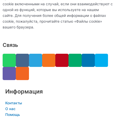
cookie включенными на случай, если они взаимодействуют с
одной из функций, которые вы используете на нашем
сайте. Для получения более общей информации о файлах
cookie, пожалуйста, прочитайте статью «Файлы cookie»
вашего браузера.
Связь
W
V
V
R
T
O
P
M
L
S
h
i
k
s
e
d
i
e
i
k
a
b
s
l
n
n
d
n
y
t
e
e
o
t
i
k
p
s
r
g
k
e
u
e
e
a
r
l
r
m
d
Информация
p
a
a
e
i
p
m
s
s
n
Контакты
s
t
-
О нас
n
i
Помощь