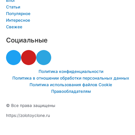
Блог
Статьи
Популярное
Интересное
Свежее
Социальные
T
Y
T
w
o
e
i
u
l
Политика конфиденциальности
t
t
e
Политика в отношении обработки персональных данных
t
u
g
Политика использования файлов Cookie
e
b
r
Правообладателям
r
e
a
m
© Все права защищены
https://zolotoyclone.ru